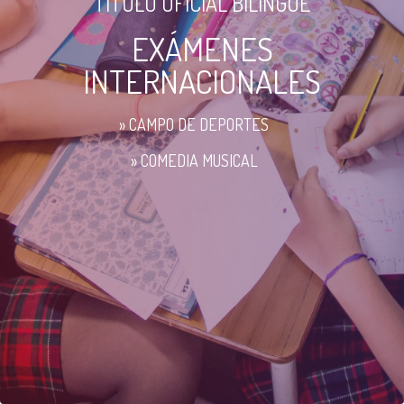
TÍTULO OFICIAL BILINGÜE
EXÁMENES
INTERNACIONALES
» CAMPO DE DEPORTES
» COMEDIA MUSICAL