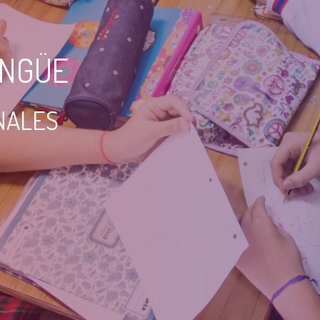
INGÜE
NALES