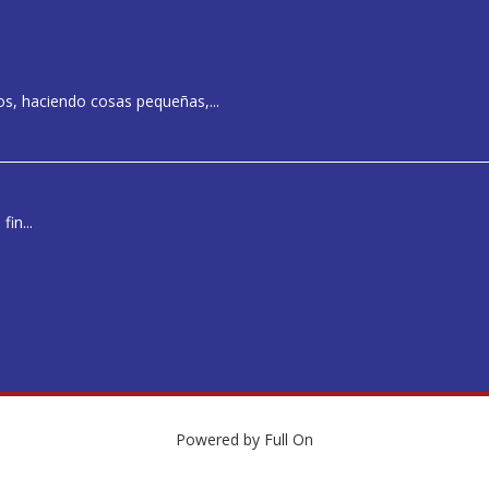
s, haciendo cosas pequeñas,...
in...
Powered by
Full On