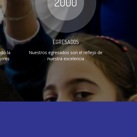
2000
EGRESADOS
do la
Nuestros egresados son el reflejo de
jores
nuestra excelencia