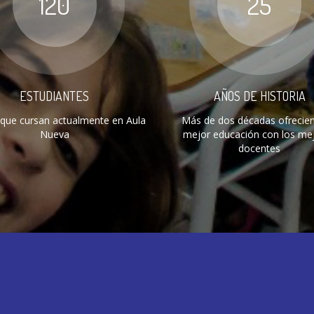
120
25
ESTUDIANTES
AÑOS DE HISTORIA
 que cursan actualmente en Aula
Más de dos décadas ofrecien
Nueva
mejor educación con los me
docentes